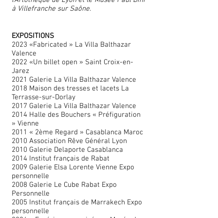
l’Artothèque de Lyon
et le
Musée Paul Dini
à Villefranche sur Saône
.
EXPOSITIONS
2023 «Fabricated » La Villa Balthazar
Valence
2022 «Un billet open » Saint Croix-en-
Jarez
2021 Galerie La Villa Balthazar Valence
2018 Maison des tresses et lacets La
Terrasse-sur-Dorlay
2017 Galerie La Villa Balthazar Valence
2014 Halle des Bouchers « Préfiguration
» Vienne
2011 « 2ème Regard » Casablanca Maroc
2010 Association Rêve Général Lyon
2010 Galerie Delaporte Casablanca
2014 Institut français de Rabat
2009 Galerie Elsa Lorente Vienne Expo
personnelle
2008 Galerie Le Cube Rabat Expo
Personnelle
2005 Institut français de Marrakech Expo
personnelle